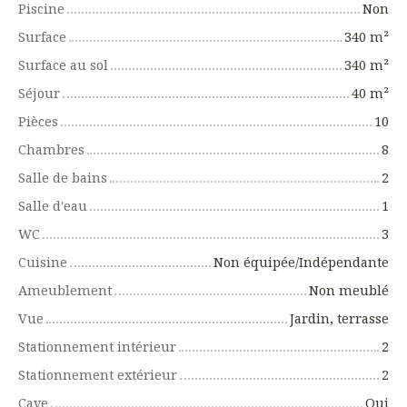
Piscine
Non
Surface
340
m²
Surface au sol
340
m²
Séjour
40
m²
Pièces
10
Chambres
8
Salle de bains
2
Salle d'eau
1
WC
3
Cuisine
Non équipée/Indépendante
Ameublement
Non meublé
Vue
Jardin, terrasse
Stationnement intérieur
2
Stationnement extérieur
2
Cave
Oui