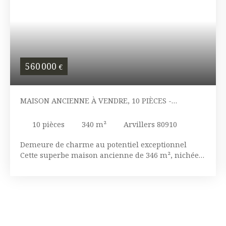
560 000
€
MAISON ANCIENNE À VENDRE, 10 PIÈCES -
ARVILLERS 80910
10
pièces
340
m²
Arvillers 80910
Demeure de charme au potentiel exceptionnel
Cette superbe maison ancienne de 346 m², nichée
sur une parcelle de 6436 m², offre un espace de vie
généreux et lumineux au cœur d'un parc arboré,
privatif et clos. La propriété se situe à seulement 1h
de Paris et de Lille, 45 minutes des aéroports de
Paris-Charles de Gaulle et de Beauvais, à 30
minutes d'Amiens et de la gare TGV Haute Picardie.