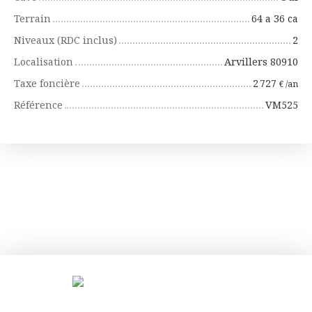
Terrain
64 a 36 ca
Niveaux (RDC inclus)
2
Localisation
Arvillers 80910
Taxe foncière
2 727
€ /an
Référence
VM525