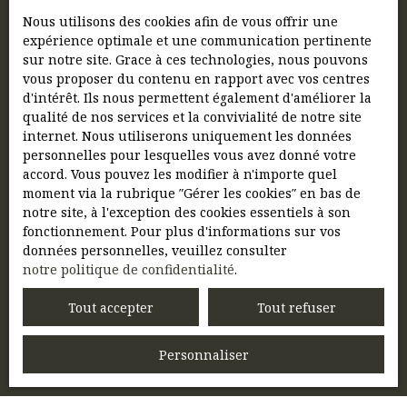
Nous utilisons des cookies afin de vous offrir une
Type de bien
expérience optimale et une communication pertinente
sur notre site. Grace à ces technologies, nous pouvons
vous proposer du contenu en rapport avec vos centres
Localisation
d'intérêt. Ils nous permettent également d'améliorer la
qualité de nos services et la convivialité de notre site
Loyer max (€/mois)
internet. Nous utiliserons uniquement les données
personnelles pour lesquelles vous avez donné votre
accord. Vous pouvez les modifier à n'importe quel
Surface min (m²)
moment via la rubrique ″Gérer les cookies″ en bas de
notre site, à l'exception des cookies essentiels à son
J'accepte le traitement de mes données
fonctionnement. Pour plus d'informations sur vos
personnelles conformément au RGPD. Si vous
données personnelles, veuillez consulter
ne souhaitez pas faire l'objet de prospection
notre politique de confidentialité
.
commerciale par voie téléphonique, vous
pouvez vous inscrire gratuitement sur la liste
Tout accepter
Tout refuser
d'opposition au démarchage téléphonique,
prévu par l'article L223-1 du code de la
Personnaliser
consommation, sur le site Internet
www.bloctel.gouv.fr ou par courrier adressé à :