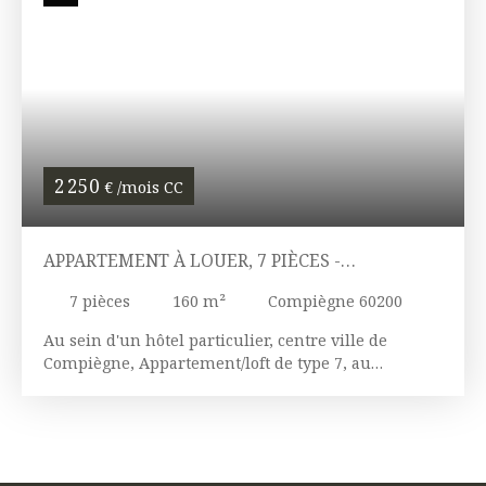
2 250
€ /mois CC
APPARTEMENT À LOUER, 7 PIÈCES -
COMPIÈGNE 60200
7
pièces
160
m²
Compiègne 60200
Au sein d'un hôtel particulier, centre ville de
Compiègne, Appartement/loft de type 7, au
deuxième et dernier étage, il vous offre une très
grande pièce de vie avec cuisine ouverte aménagée
et équipée, 5 chambres, 2 mezzanines, une salle de
bains, une salle d'eau, 2 WC. Disponibilité juin
2027. Loyer: 2000 euros Provisions pour charges :