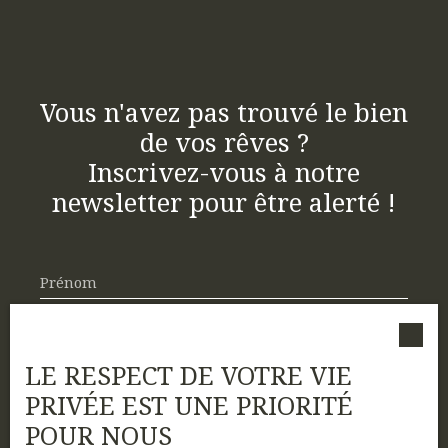
250 € ( eau + elec) Honoraires locataire: 2160 euros
Dépôt de garantie : 2000 euros
Vous n'avez pas trouvé le bien
de vos rêves ?
Inscrivez-vous à notre
newsletter pour être alerté !
Prénom
Nom
LE RESPECT DE VOTRE VIE
Email
PRIVÉE EST UNE PRIORITÉ
Type d'offre
POUR NOUS
Location