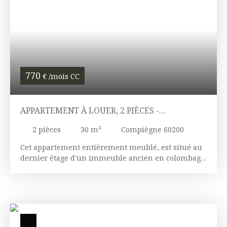
770
€ /mois CC
APPARTEMENT À LOUER, 2 PIÈCES -
COMPIÈGNE 60200
2
pièces
30
m²
Compiègne 60200
Cet appartement entièrement meublé, est situé au
dernier étage d'un immeuble ancien en colombage.
Profitez d'une pièce de vie chaleureuse et
confortable, une cuisine aménagée et équipée, une
chambre spacieuse, une salle d'eau avec machine à
laver et WC indépendants. Un espace bureau. 5 min
de la gare à pieds Parking gratuit à proximité