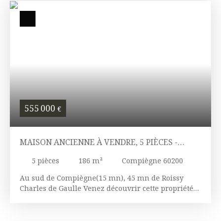
555 000
€
MAISON ANCIENNE À VENDRE, 5 PIÈCES -
COMPIÈGNE 60200
5
pièces
186
m²
Compiègne 60200
Au sud de Compiègne(15 mn), 45 mn de Roissy
Charles de Gaulle Venez découvrir cette propriété
au charme intemporel, subtile mélange entre
ancien et contemporain. Edifiée sur plus de 7500
m² de terrain clos, idéale pour les passionnés de