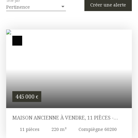
Trier par
Créer une alerte
Pertinence
445 000
€
MAISON ANCIENNE À VENDRE, 11 PIÈCES -
COMPIÈGNE 60200
11
pièces
220
m²
Compiègne 60200