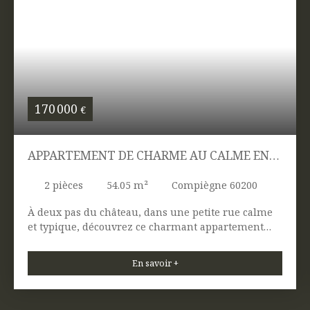
170 000
€
APPARTEMENT DE CHARME AU CALME EN
HYPER-CENTRE
2
pièces
54.05
m²
Compiègne 60200
À deux pas du château, dans une petite rue calme
et typique, découvrez ce charmant appartement
dans un immeuble ancien en pierres de tailles de
1850. Au rdc d'une petite copropriété aux charges
En savoir +
maîtrisées, sans travaux à venir, le bien est
emménageable immédiatement et ne souffre
d'aucune perte d'espace. Une belle pièce de vie avec