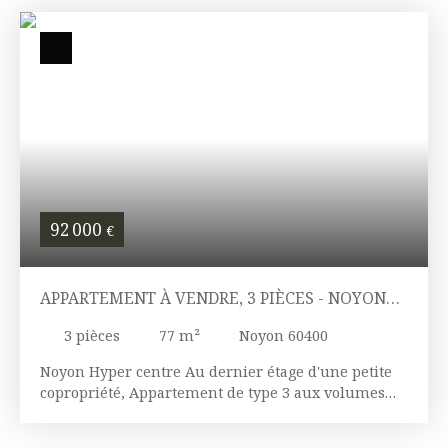
attractif.
92 000
€
APPARTEMENT À VENDRE, 3 PIÈCES - NOYON
60400
3
pièces
77
m²
Noyon 60400
Noyon Hyper centre Au dernier étage d'une petite
copropriété, Appartement de type 3 aux volumes
généreux se composant d'une entrée, séjour,
cuisine indépendante, deux chambres, salle d'eau