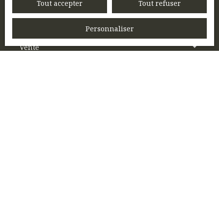
Tout accepter
Tout refuser
Email
Personnaliser
Type d'offre
Vente
Type de bien
Appartement
Localisation
Noyon (60400)
Budget max (€)
Surface min (m²)
Pièces min
J'accepte le traitement de mes données
personnelles conformément au RGPD. Si vous
ne souhaitez pas faire l'objet de prospection