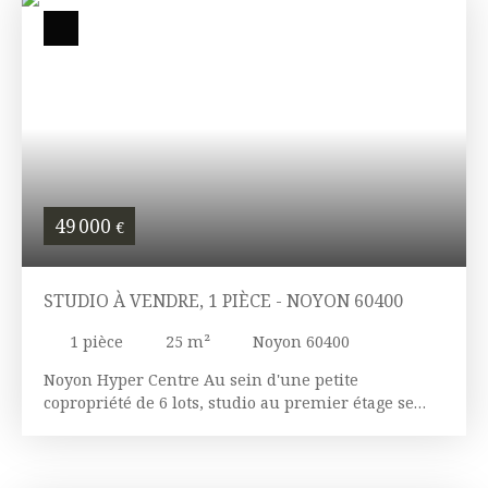
49 000
€
STUDIO À VENDRE, 1 PIÈCE - NOYON 60400
1
pièce
25
m²
Noyon 60400
Noyon Hyper Centre Au sein d'une petite
copropriété de 6 lots, studio au premier étage se
composant d'une pièce de vie principale avec
cuisine ouverte équipée, salle d'eau et WC. Idéal
investisseurs/ meublé/courte durée. Rapport locatif