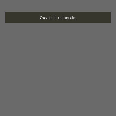
Ouvrir la recherche
Type d'offre
Vente
Type de bien
Appartement
Localisation
Noyon (60400)
Budget max (€)
Surface min (m²)
Rechercher