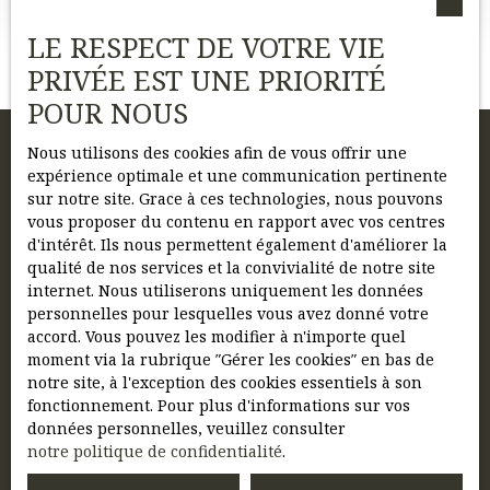
premier étage d'une petite copropriété de 6 lots ( en
cours de constitution) Il se compose d'une belle
LE RESPECT DE VOTRE VIE
entrée avec placards, cuisine ouverte sur séjour,
PRIVÉE EST UNE PRIORITÉ
une chambre, une salle de bains, WC indépendant.
POUR NOUS
Nous utilisons des cookies afin de vous offrir une
expérience optimale et une communication pertinente
sur notre site. Grace à ces technologies, nous pouvons
vous proposer du contenu en rapport avec vos centres
Vous n'avez pas trouvé le bien
d'intérêt. Ils nous permettent également d'améliorer la
de vos rêves ?
qualité de nos services et la convivialité de notre site
internet. Nous utiliserons uniquement les données
Inscrivez-vous à notre
personnelles pour lesquelles vous avez donné votre
newsletter pour être alerté !
accord. Vous pouvez les modifier à n'importe quel
moment via la rubrique ″Gérer les cookies″ en bas de
notre site, à l'exception des cookies essentiels à son
fonctionnement. Pour plus d'informations sur vos
Prénom
données personnelles, veuillez consulter
notre politique de confidentialité
.
Nom