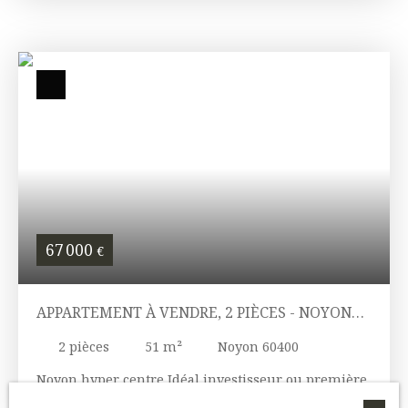
cuisine ouverte, une salle d'eau avec WC, une
chambre. Idéal investisseur.
67 000
€
APPARTEMENT À VENDRE, 2 PIÈCES - NOYON
60400
2
pièces
51
m²
Noyon 60400
Noyon hyper centre Idéal investisseur ou première
acquisition, Appartement de type 2 situé au