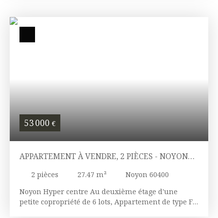
et WC. A saisir.
53 000
€
APPARTEMENT À VENDRE, 2 PIÈCES - NOYON
60400
2
pièces
27.47
m²
Noyon 60400
Noyon Hyper centre Au deuxième étage d'une
petite copropriété de 6 lots, Appartement de type F2
se composant d'une pièce vie principale avec