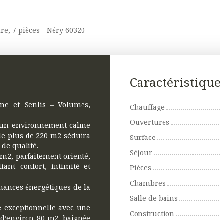
re, 7 pièces - Néry 60320
Caractéristiqu
ne et Senlis – Volumes,
Chauffage
Ouvertures
s un environnement calme
de plus de 220 m2 séduira
Surface
de qualité.
Séjour
 m2, parfaitement orienté,
iant confort, intimité et
Pièces
Chambres
rmances énergétiques de la
Salle de bains
e exceptionnelle avec une
Construction
 d’environ 80 m2, baignée