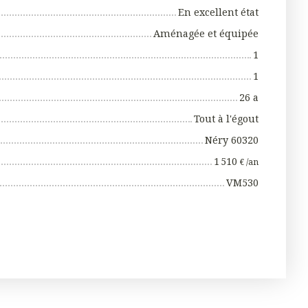
En excellent état
Aménagée et équipée
1
1
26 a
Tout à l'égout
Néry 60320
1 510
€ /an
VM530