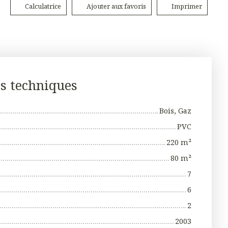
Calculatrice
Ajouter aux favoris
Imprimer
es techniques
Bois, Gaz
PVC
220
m²
80
m²
7
6
2
2003