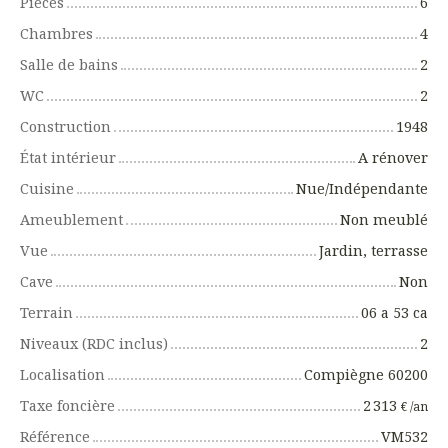
Pièces
6
Chambres
4
Salle de bains
2
WC
2
Construction
1948
État intérieur
A rénover
Cuisine
Nue/Indépendante
Ameublement
Non meublé
Vue
Jardin, terrasse
Cave
Non
Terrain
06 a 53 ca
Niveaux (RDC inclus)
2
Localisation
Compiègne 60200
Taxe foncière
2 313
€ /an
Référence
VM532