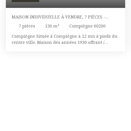
MAISON INDIVIDUELLE À VENDRE, 7 PIÈCES -
COMPIÈGNE 60200
7
pièces
130
m²
Compiègne 60200
Compiègne Située à Compiègne à 12 mn à pieds du
centre ville. Maison des années 1930 offrant /
Double séjour, cuisine, 5 chambres; 1 bureau, salle
de bains, 2 WC, dépendances, cave. Accès véhicules
sous porche, jardin clos. Chauffage central gaz de
ville, double vitrage. Petit Rafraichissement à
prévoir. Géorisques : georisques. gouv. fr.