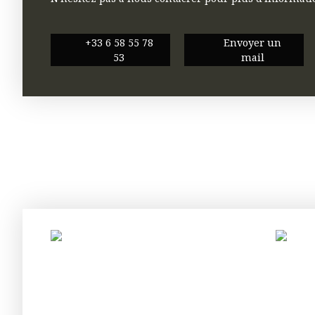
+33 6 58 55 78
Envoyer un
53
mail