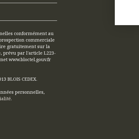
nnelles conformément au
e prospection commerciale
ire gratuitement sur la
 prévu par l'article L223-
rnet www.bloctel.gouv.fr
41013 BLOIS CEDEX.
données personnelles,
ialité
.