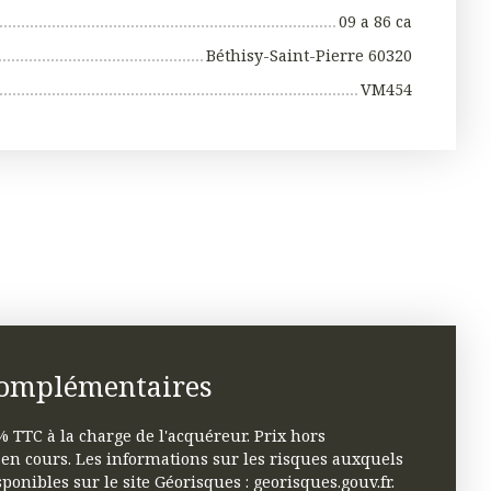
09 a 86 ca
Béthisy-Saint-Pierre 60320
VM454
complémentaires
 TTC à la charge de l'acquéreur. Prix hors
 en cours. Les informations sur les risques auxquels
ponibles sur le site Géorisques : georisques.gouv.fr.