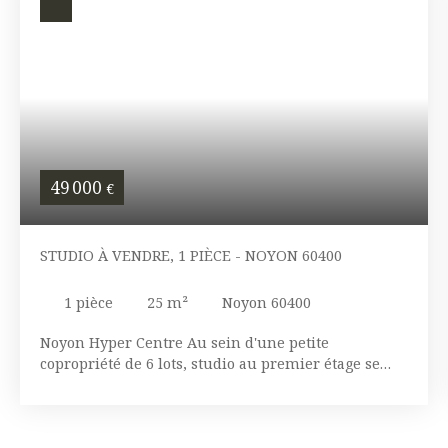
49 000
€
STUDIO À VENDRE, 1 PIÈCE - NOYON 60400
1
pièce
25
m²
Noyon 60400
Noyon Hyper Centre Au sein d'une petite
copropriété de 6 lots, studio au premier étage se
composant d'une pièce de vie principale avec
cuisine ouverte équipée, salle d'eau et WC. Idéal
investisseurs/ meublé/courte durée. Rapport locatif
attractif.