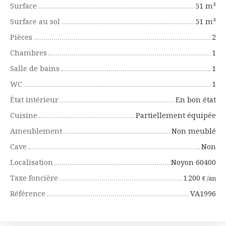
Surface
51
m²
Surface au sol
51
m²
Pièces
2
Chambres
1
Salle de bains
1
WC
1
État intérieur
En bon état
Cuisine
Partiellement équipée
Ameublement
Non meublé
Cave
Non
Localisation
Noyon 60400
Taxe foncière
1 200
€ /an
Référence
VA1996