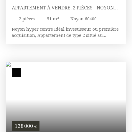
APPARTEMENT À VENDRE, 2 PIÈCES - NOYON
60400
2
pièces
51
m²
Noyon 60400
Noyon hyper centre Idéal investisseur ou première
acquisition, Appartement de type 2 situé au
premier étage d'une petite copropriété de 6 lots ( en
cours de constitution) Il se compose d'une belle
entrée avec placards, cuisine ouverte sur séjour,
une chambre, une salle de bains, WC indépendant.
128 000
€