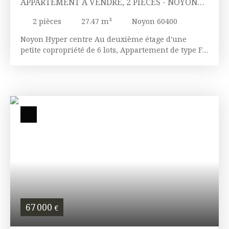
APPARTEMENT À VENDRE, 2 PIÈCES - NOYON
60400
2
pièces
27.47
m²
Noyon 60400
Noyon Hyper centre Au deuxième étage d'une
petite copropriété de 6 lots, Appartement de type F2
se composant d'une pièce vie principale avec
cuisine ouverte, une salle d'eau avec WC, une
chambre. Idéal investisseur.
67 000
€