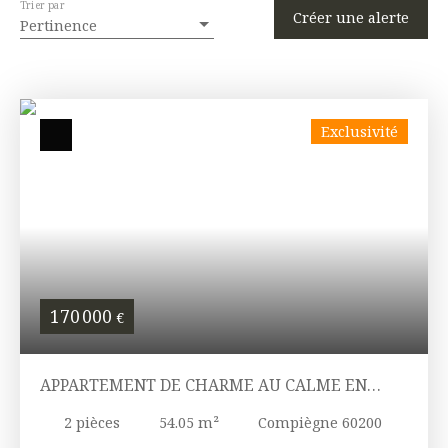
Trier par
Créer une alerte
Pertinence
Exclusivité
170 000
€
APPARTEMENT DE CHARME AU CALME EN
HYPER-CENTRE
2
pièces
54.05
m²
Compiègne 60200