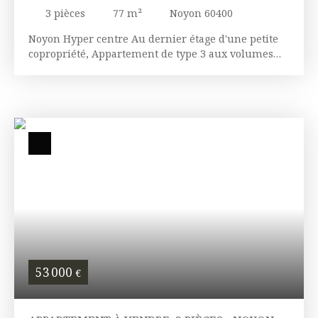
60400
3
pièces
77
m²
Noyon 60400
Noyon Hyper centre Au dernier étage d'une petite
copropriété, Appartement de type 3 aux volumes
généreux se composant d'une entrée, séjour,
cuisine indépendante, deux chambres, salle d'eau
et WC. A saisir.
53 000
€