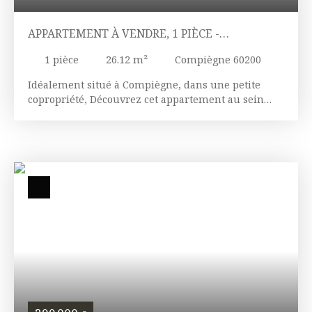
APPARTEMENT À VENDRE, 1 PIÈCE -
COMPIÈGNE 60200
1
pièce
26.12
m²
Compiègne 60200
Idéalement situé à Compiègne, dans une petite
copropriété, Découvrez cet appartement au sein
d'une petite copropriété de 5 lots d'habitations. Il se
compose d'une cuisine équipée, une pièce de vie,
salle d'eau, WC indépendant et un espace nuit. Une
place de parking privative, résidence sécurisée.
Idéal investisseurs.