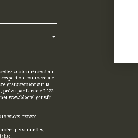
nnelles conformément au
e prospection commerciale
ire gratuitement sur la
 prévu par l'article L223-
rnet www.bloctel.gouv.fr
41013 BLOIS CEDEX.
données personnelles,
ialité
.