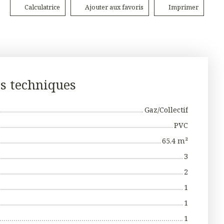
Calculatrice
Ajouter aux favoris
Imprimer
es techniques
Gaz/Collectif
PVC
65.4
m²
3
2
1
1
1