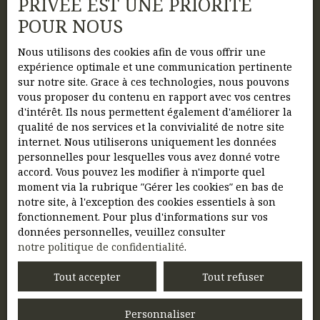
PRIVÉE EST UNE PRIORITÉ
Pièces min
POUR NOUS
Nous utilisons des cookies afin de vous offrir une
J'accepte le traitement de mes données
expérience optimale et une communication pertinente
personnelles conformément au RGPD. Si vous
sur notre site. Grace à ces technologies, nous pouvons
ne souhaitez pas faire l'objet de prospection
vous proposer du contenu en rapport avec vos centres
commerciale par voie téléphonique, vous
d'intérêt. Ils nous permettent également d'améliorer la
pouvez vous inscrire gratuitement sur la liste
qualité de nos services et la convivialité de notre site
d'opposition au démarchage téléphonique,
internet. Nous utiliserons uniquement les données
prévu par l'article L223-1 du code de la
personnelles pour lesquelles vous avez donné votre
consommation, sur le site Internet
accord. Vous pouvez les modifier à n'importe quel
www.bloctel.gouv.fr ou par courrier adressé à :
moment via la rubrique ″Gérer les cookies″ en bas de
notre site, à l'exception des cookies essentiels à son
Société Worldline, Service Bloctel, CS 61311,
fonctionnement. Pour plus d'informations sur vos
41013 BLOIS CEDEX.
données personnelles, veuillez consulter
notre politique de confidentialité
.
Pour en savoir plus sur le traitement de vos
données personnelles, veuillez consulter
Tout accepter
Tout refuser
notre
politique de confidentialité
.
Personnaliser