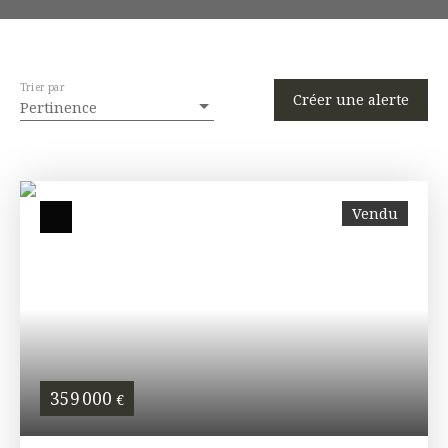
Trier par
Créer une alerte
Pertinence
Vendu
359 000
€