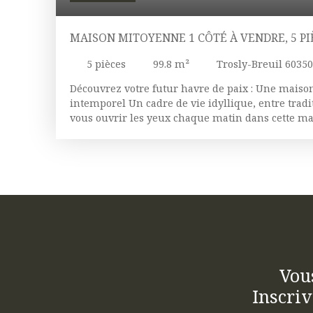
MAISON MITOYENNE 1 CÔTÉ À VENDRE, 5 PI
60350
5
pièces
99.8
m²
Trosly-Breuil 60350
Découvrez votre futur havre de paix : Une maiso
intemporel Un cadre de vie idyllique, entre tradi
vous ouvrir les yeux chaque matin dans cette m
discrète, construite en 1900 et superbement cons
ses 100 m² de surface habitable et ses 118 m² de s
demeure respire l'histoire tout en offrant tout l
vous rêvez. Libre de toute occupation et sans tra
qu'à poser vos valises. L'entrée vous accueille d
la lumière naturelle danse à travers les ouvertu
vitrage, garantissant une isolation thermique et
Laissez-vous guider vers un espace de vie géné
poêle à bois, où chaque détail a été pensé pour vo
chambres spacieuses vous promettent des nuits r
Vou
la salle de bains principale et la salle d'eau vou
Inscriv
de détente bien mérités. La cuisine indépendante 
fait fonctionnelle. Un extérieur à couper le souffl