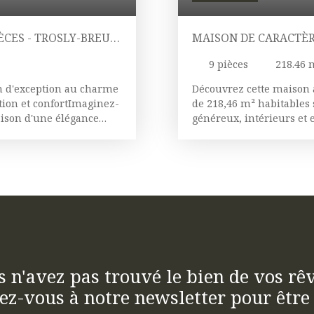
ÈCES - TROSLY-BREUIL
MAISON DE CARACTÈRE
VOLUME ET POTENTI
9
pièces
218.46
n d'exception au charme
Découvrez cette maison 
tion et confortImaginez-
de 218,46 m² habitables
aison d'une élégance
généreux, intérieurs et 
ervée et rénovée. Avec
fort potentiel d’évoluti
urface au sol, cette
fonctionnels La maison 
e confort moderne dont
lumière, avec une atmo
vaux, vous n'avez plus
idéale pour les soirées 
ans un hall lumineux, où
accentuent la sensation d
res en PVC double
actuellement 5 chambres
 phonique optimale.
musique, chacun trouver
reux accompagné de son
d’eau et ses sanitaires, 
tre bien-être. Les 4
possibilité de vivre de 
éparatrices, tandis que
nombreux rangements, p
s n'avez pas trouvé le bien de vos rêv
s invitent à des moments
familiale organisée. La 
ez-vous à notre newsletter pour être 
et équipée, est tout à
fonctionnelle et convivia
eÀ l'arrière de la
vitrageBallon thermody