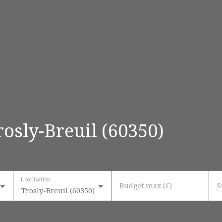
osly-Breuil (60350)
Localisation
Budget max (€)
S
Trosly-Breuil (60350)