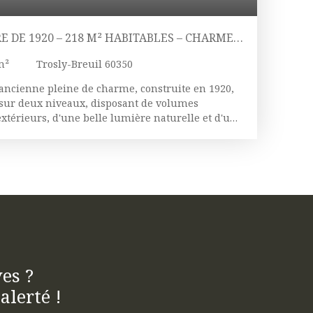
 DE 1920 – 218 M² HABITABLES – CHARME,
EL
m²
Trosly-Breuil 60350
ancienne pleine de charme, construite en 1920,
 sur deux niveaux, disposant de volumes
extérieurs, d'une belle lumière naturelle et d'un
on. De beaux espaces de vie lumineux et
propose une pièce de vie de 44 m², baignée de
sphère chaleureuse renforcée par une cheminée,
d’hiver. Les hauteurs sous plafond de 2,70 m
’espace et d’élégance. Avec 9 pièces au total, dont
, un bureau spacieux et une pièce dédiée à la
a son espace. Chaque niveau dispose de sa salle
pour un confort optimal au quotidien, et la
plain-pied. La maison offre également de
articulièrement appréciables pour une vie
es ?
cuisine indépendante, aménagée et équipée, est
alerté !
le. Côté confort, la maison dispose de : Double
namique / pompe à chaleurChauffage performant