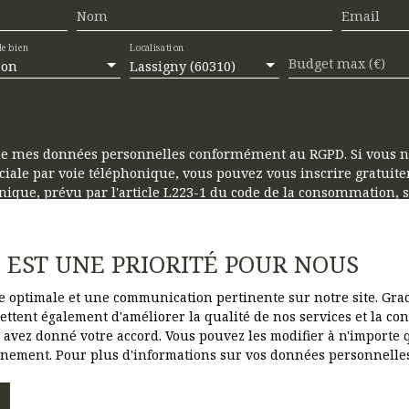
Nom
Email
e bien
Localisation
Budget max (€)
son
Lassigny (60310)
 de mes données personnelles conformément au RGPD. Si vous ne 
ale par voie téléphonique, vous pouvez vous inscrire gratuitem
que, prévu par l'article L223-1 du code de la consommation, su
ar courrier adressé à :
ice Bloctel, CS 61311, 41013 BLOIS CEDEX.
E EST UNE PRIORITÉ POUR NOUS
 le traitement de vos données personnelles, veuillez consulter
ce optimale et une communication pertinente sur notre site. Gr
ttent également d'améliorer la qualité de nos services et la conv
vez donné votre accord. Vous pouvez les modifier à n'importe q
ionnement. Pour plus d'informations sur vos données personnelle
Recevoir des annonces