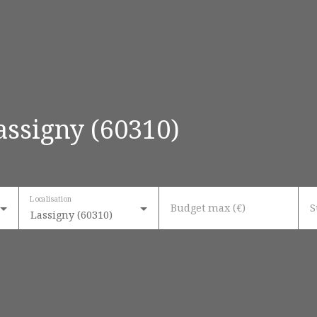
assigny (60310)
Localisation
Budget max (€)
S
Lassigny (60310)