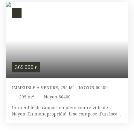
365 000
€
IMMEUBLE À VENDRE, 295 M² - NOYON 60400
295
m²
Noyon 60400
Immeuble de rapport en plein centre ville de
Noyon. En monopropriété, il se compose d'un local
commercial emplacement n°1, d'un studio, trois T2
et un T4. Rapport locatif annuel : 37700€ Plus de
renseignements nous contacter.