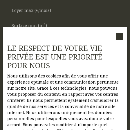
Loyer max (€/mois)
Surface min (m²)
J'accepte le traitement de mes données
personnelles conformément au RGPD. Si vous
LE RESPECT DE VOTRE VIE
ne souhaitez pas faire l'objet de prospection
PRIVÉE EST UNE PRIORITÉ
commerciale par voie téléphonique, vous
POUR NOUS
pouvez vous inscrire gratuitement sur la liste
d'opposition au démarchage téléphonique,
prévu par l'article L223-1 du code de la
Nous utilisons des cookies afin de vous offrir une
consommation, sur le site Internet
expérience optimale et une communication pertinente
www.bloctel.gouv.fr ou par courrier adressé à :
sur notre site. Grace à ces technologies, nous pouvons
vous proposer du contenu en rapport avec vos centres
Société Worldline, Service Bloctel, CS 61311,
d'intérêt. Ils nous permettent également d'améliorer la
41013 BLOIS CEDEX.
qualité de nos services et la convivialité de notre site
internet. Nous utiliserons uniquement les données
Pour en savoir plus sur le traitement de vos
personnelles pour lesquelles vous avez donné votre
données personnelles, veuillez consulter
accord. Vous pouvez les modifier à n'importe quel