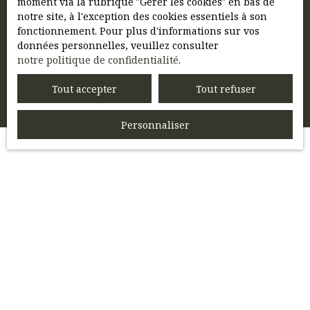
notre
politique de confidentialité
.
moment via la rubrique ″Gérer les cookies″ en bas de
notre site, à l'exception des cookies essentiels à son
fonctionnement. Pour plus d'informations sur vos
Recevoir des annonces
données personnelles, veuillez consulter
notre politique de confidentialité
.
Tout accepter
Tout refuser
Personnaliser
JE RECHERCHE UN BIEN
Vente appartement Compiègne (60200)
Vente maison Compiègne (60200)
Vente appartement Noyon (60400)
Vente maison Margny-lès-Compiègne (60280)
Vente maison Saint-Sauveur (60320)