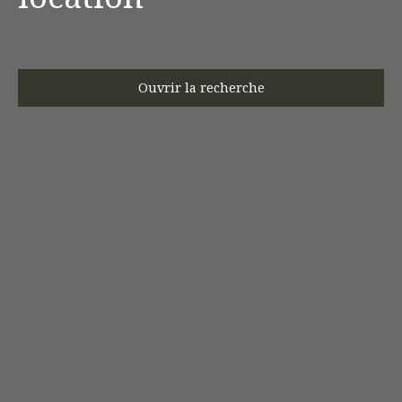
Ouvrir la recherche
Type d'offre
Location
Type de bien
Stationnement
Localisation
Loyer max (€/mois)
Surface min (m²)