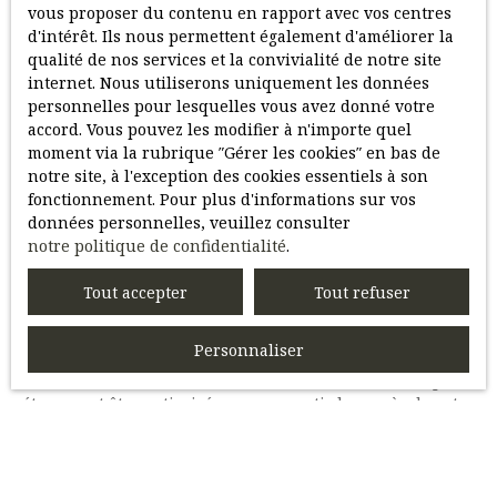
des risques pour garantir une expérience locative fluide
vous proposer du contenu en rapport avec vos centres
et sécurisée.
d'intérêt. Ils nous permettent également d'améliorer la
qualité de nos services et la convivialité de notre site
Avec une demande locative croissante dans la région, les
internet. Nous utiliserons uniquement les données
propriétaires ont l’opportunité de bénéficier d’un
personnelles pour lesquelles vous avez donné votre
rendement attractif, à condition d’adopter une approche
accord. Vous pouvez les modifier à n'importe quel
rigoureuse et bien informée.
moment via la rubrique ″Gérer les cookies″ en bas de
notre site, à l'exception des cookies essentiels à son
Confier votre projet à un professionnel de la gestion
fonctionnement. Pour plus d'informations sur vos
locative à Compiègne peut vous offrir un
données personnelles, veuillez consulter
accompagnement personnalisé
et une tranquillité
notre politique de confidentialité
.
d’esprit. Grâce à leur expertise, ces experts vous aident à
maximiser votre rentabilité
tout en minimisant les
Tout accepter
Tout refuser
contraintes liées à la gestion quotidienne.
Personnaliser
Qu’il s’agisse de
fixer le loyer
, de sélectionner des
locataires ou de sécuriser votre investissement, chaque
étape peut être optimisée pour garantir le succès de votre
projet immobilier.
Pous vous aider à gérer parfaitement votre location,
n'hésitez pas à découvrir notre service de
gérance