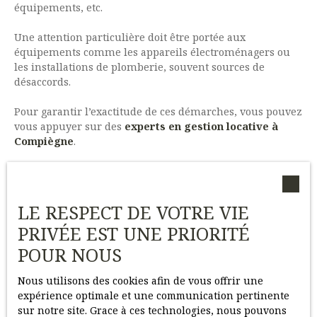
équipements, etc.
Une attention particulière doit être portée aux
équipements comme les appareils électroménagers ou
les installations de plomberie, souvent sources de
désaccords.
Pour garantir l’exactitude de ces démarches, vous pouvez
vous appuyer sur des
experts en gestion locative à
Compiègne
.
LE RESPECT DE VOTRE VIE
Conclusion
PRIVÉE EST UNE PRIORITÉ
POUR NOUS
Fixer son loyer à Compiègne
est bien plus qu'une
simple évaluation financière. Cela implique une
Nous utilisons des cookies afin de vous offrir une
compréhension fine du marché local, une gestion
expérience optimale et une communication pertinente
minutieuse des obligations légales, et une anticipation
sur notre site. Grace à ces technologies, nous pouvons