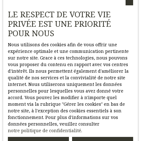
d’acquisition au vendeur. Cette offre peut être acceptée,
refusée ou faire l’objet d’une négociation. Une fois un
LE RESPECT DE VOTRE VIE
accord trouvé, vient la signature du
compromis de
vente
. Ce document engage juridiquement les deux
PRIVÉE EST UNE PRIORITÉ
parties et précise toutes les conditions de la transaction :
POUR NOUS
prix, financement, délais, conditions suspensives et
éléments annexes comme les diagnostics techniques. À
Nous utilisons des cookies afin de vous offrir une
Compiègne
, comme partout en France, ce compromis
expérience optimale et une communication pertinente
ouvre une période d’environ trois mois avant la
sur notre site. Grace à ces technologies, nous pouvons
signature de l’acte définitif.
vous proposer du contenu en rapport avec vos centres
d'intérêt. Ils nous permettent également d'améliorer la
Au sein de notre agence immobilière à
Compiègne
, nous
qualité de nos services et la convivialité de notre site
veillons à ce que chaque étape se déroule sans accroc.
internet. Nous utiliserons uniquement les données
Nous vous aidons à
constituer un dossier complet
et à
personnelles pour lesquelles vous avez donné votre
faire le lien entre les différentes parties prenantes :
accord. Vous pouvez les modifier à n'importe quel
vendeur, notaire, courtier, syndic le cas échéant. Nous
moment via la rubrique ″Gérer les cookies″ en bas de
intervenons aussi pour
négocier certaines conditions
notre site, à l'exception des cookies essentiels à son
de vente
si cela peut améliorer votre position, tout en
fonctionnement. Pour plus d'informations sur vos
vous apportant un regard objectif sur les clauses
données personnelles, veuillez consulter
contractuelles.
notre politique de confidentialité
.